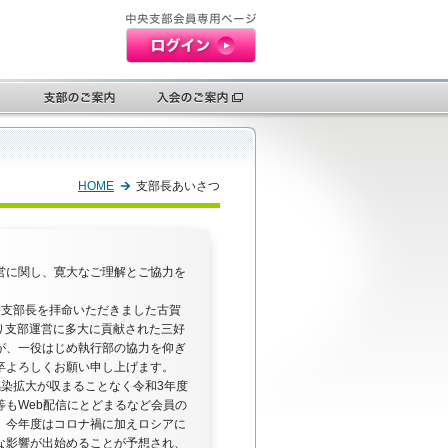
HOME
支部長あいさつ
営に関し、寛大なご理解とご協力を
中央支部長を拝命いただきました古賀
たり支部運営に多大に貢献された三好
が、一役はじめ執行部の協力を仰ぎ
卒よろしくお願い申し上げます。
感染拡大が収まることなく令和3年度
もWeb配信にとどまるなど会員の
、今年度はコロナ禍に加えロシアに
な影響が出始めることが予想され、