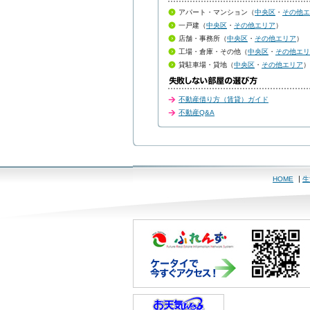
アパート・マンション（
中央区
・
その他エ
一戸建（
中央区
・
その他エリア
）
店舗・事務所（
中央区
・
その他エリア
）
工場・倉庫・その他（
中央区
・
その他エリ
貸駐車場・貸地（
中央区
・
その他エリア
）
不動産借り方（賃貸）ガイド
不動産Q&A
HOME
生