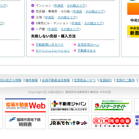
リア
）
マンション（
中央区
・
その他エリア
）
売店舗・事務所・その他（
中央区
・
その他エリア
）
土地（
中央区
・
その他エリア
）
ア
）
1棟売ビル・マンション（
中央区
・
その他エリア
）
一戸建（
中央区
・
その他エリア
）
不動産買い方ガイド
全宅住宅ローン
ローンシュミレーション
不動産Ｑ＆Ａ
活お役立ち情報
物件検索
会員不動産会社検索
支部長あいさつ
役員紹介
支部のご案内