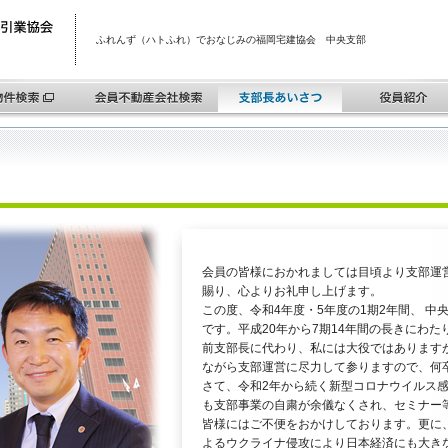
ふれんず（ハトふれ）でおなじみの福岡宅建協会 中央支部
会員の皆様におかれましては目頃より支部運
賜り、心よりお礼申し上げます。
この度、令和4年度・5年度の1期2年間、 
です。平成20年から7期14年間の長きにわ
前支部長に代わり、私には大役ではあります
ながら支部運営に尽力して参りますので、何
さて、令和2年から続く新型コロナウイルス
も支部事業の自粛が余儀なくされ、セミナー等
皆様にはご不便をおかけしております。更に
よるウクライナ侵攻により日本経済にも大き